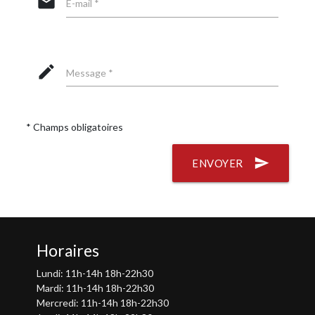
email
E-mail *
mode_edit
Message *
* Champs obligatoires
send
ENVOYER
Horaires
Lundi: 11h-14h 18h-22h30
Mardi: 11h-14h 18h-22h30
Mercredi: 11h-14h 18h-22h30